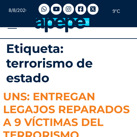
8/8/2026
9°C
Convertite en Miembro
Etiqueta:
terrorismo de
estado
UNS: ENTREGAN
LEGAJOS REPARADOS
A 9 VÍCTIMAS DEL
TERRORISMO