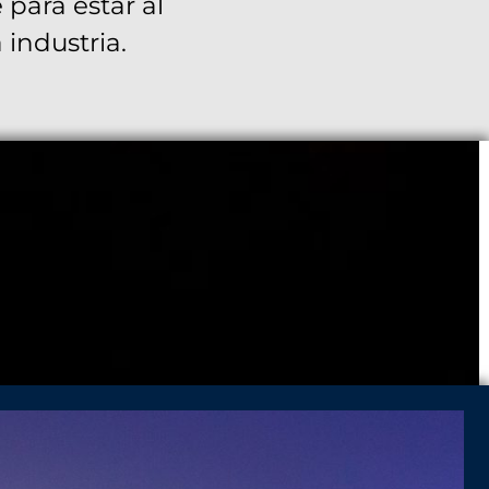
para estar al
 industria.