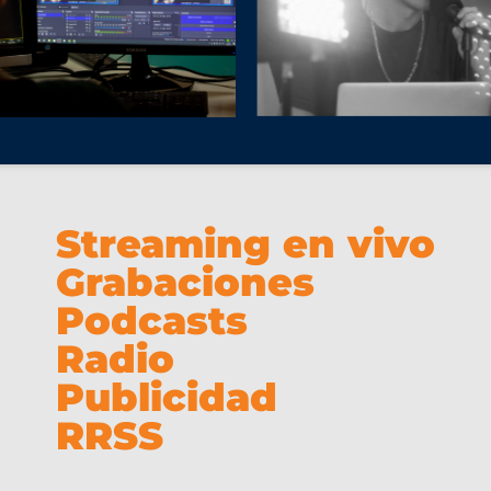
Streaming en vivo
Grabaciones
Podcasts
Radio
Publicidad
RRSS