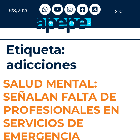
6/8/2026
8°C
Convertite en Miembro
Etiqueta:
adicciones
SALUD MENTAL:
SEÑALAN FALTA DE
PROFESIONALES EN
SERVICIOS DE
EMERGENCIA