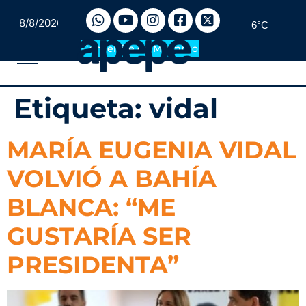
8/8/2026
6°C
Convertite en Miembro
Etiqueta:
vidal
MARÍA EUGENIA VIDAL
VOLVIÓ A BAHÍA
BLANCA: “ME
GUSTARÍA SER
PRESIDENTA”