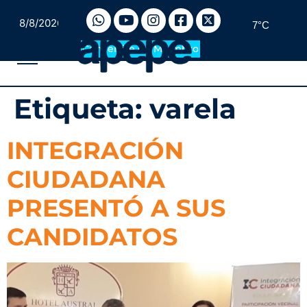
8/8/2026
7°C
Convertite en Miembro
Etiqueta:
varela
INTEGRACIÓN
CIUDADANA
PRESENTÓ A SUS
CANDIDATOS