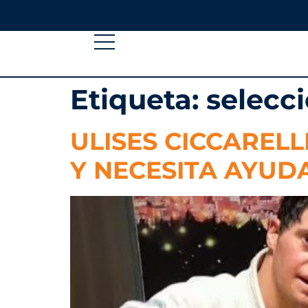
Etiqueta:
selecc
ULISES CICCAREL
Y NECESITA AYUDA