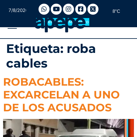
7/8/2026
8°C
Convertite en Miembro
Etiqueta:
roba
cables
ROBACABLES:
EXCARCELAN A UNO
DE LOS ACUSADOS