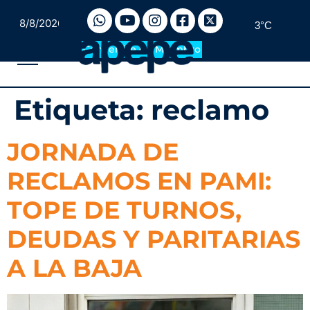
8/8/2026
3°C
Convertite en Miembro
Etiqueta:
reclamo
JORNADA DE
RECLAMOS EN PAMI:
TOPE DE TURNOS,
DEUDAS Y PARITARIAS
A LA BAJA