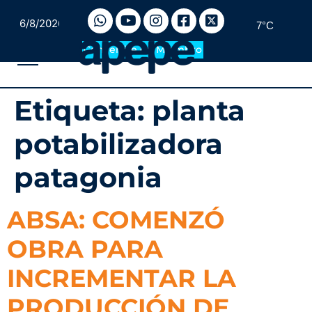
6/8/2026
7°C
Convertite en Miembro
Etiqueta:
planta
potabilizadora
patagonia
ABSA: COMENZÓ
OBRA PARA
INCREMENTAR LA
PRODUCCIÓN DE