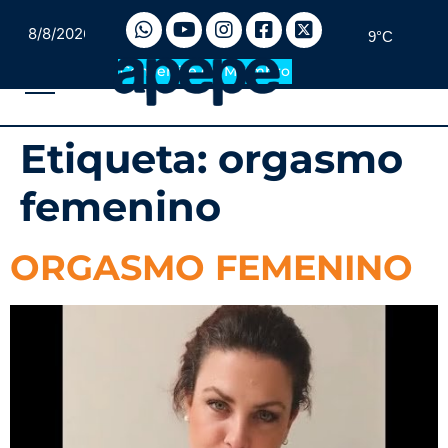
8/8/2026
9°C
Convertite en Miembro
Etiqueta:
orgasmo
femenino
ORGASMO FEMENINO