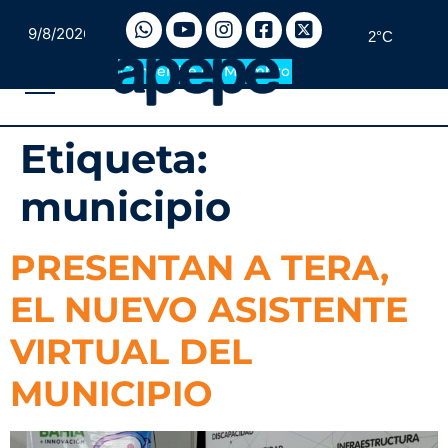
9/8/2026
2°C
Convertite en Miembro
Etiqueta:
municipio
PRESENTAN A TERA,
EL NUEVO ASISTENTE
VIRTUAL DEL
MUNICIPIO