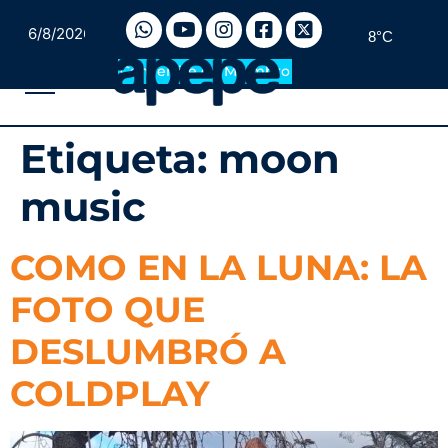
6/8/2026
8°C
Convertite en Miembro
Etiqueta:
moon
music
COMO EN LA LUNA: LA
FOTO QUE
DESLUMBRÓ A
COLDPLAY