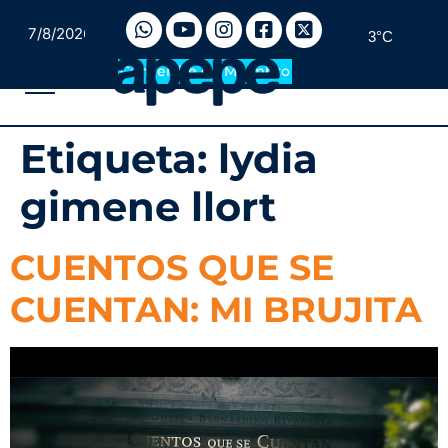
7/8/2026
3°C
Convertite en Miembro
Etiqueta:
lydia
gimene llort
CUENTOS QUE SE
CUENTAN: MI BRUJITA