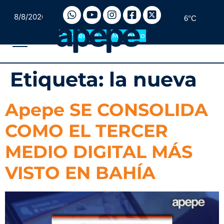
8/8/2026
6°C
Convertite en Miembro
Etiqueta:
la nueva
Apepe SE CONSOLIDA
COMO EL TERCER
MEDIO DIGITAL MÁS
VISTO EN BAHÍA