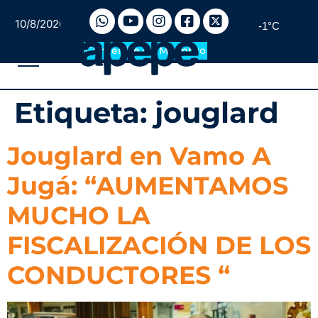
10/8/2026
-1°C
Convertite en Miembro
Etiqueta:
jouglard
Jouglard en Vamo A
Jugá: “AUMENTAMOS
MUCHO LA
FISCALIZACIÓN DE LOS
CONDUCTORES “