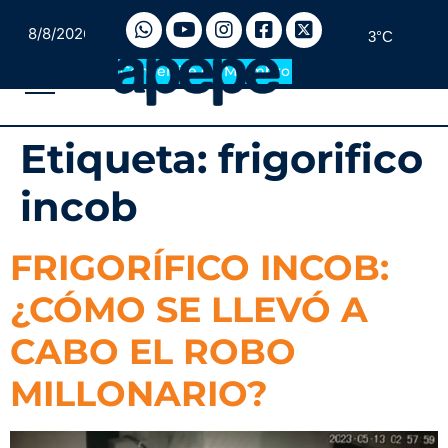
8/8/2026
3°C
Convertite en Miembro
Etiqueta:
frigorifico
incob
FRIGORÍFICO INCOB:
¿CÓMO SE LLEVÓ A
CABO EL ROBO
MILLONARIO?