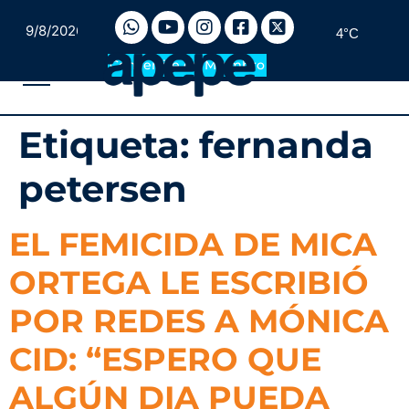
9/8/2026
4°C
Convertite en Miembro
Etiqueta:
fernanda
petersen
EL FEMICIDA DE MICA
ORTEGA LE ESCRIBIÓ
POR REDES A MÓNICA
CID: “ESPERO QUE
ALGÚN DIA PUEDA