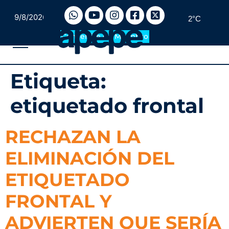
9/8/2026
2°C
Convertite en Miembro
Etiqueta:
etiquetado frontal
RECHAZAN LA
ELIMINACIÓN DEL
ETIQUETADO
FRONTAL Y
ADVIERTEN QUE SERÍA