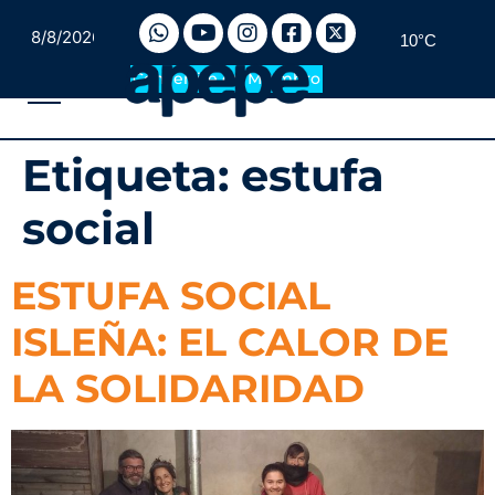
8/8/2026
10°C
Convertite en Miembro
Etiqueta:
estufa
social
ESTUFA SOCIAL
ISLEÑA: EL CALOR DE
LA SOLIDARIDAD