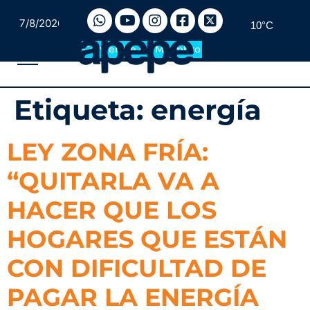
7/8/2026
10°C
Convertite en Miembro
Etiqueta:
energía
LEY ZONA FRÍA:
“QUITARLA VA A
HACER QUE LOS
HOGARES QUE ESTÁN
CON DIFICULTAD DE
PAGAR LA ENERGÍA