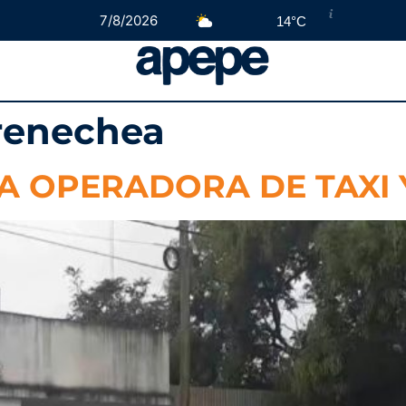
7/8/2026
14°C
renechea
A OPERADORA DE TAXI 