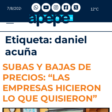
7/8/2026
12°C
Convertite en Miembro
Etiqueta:
daniel
acuña
SUBAS Y BAJAS DE
PRECIOS: “LAS
EMPRESAS HICIERON
LO QUE QUISIERON”