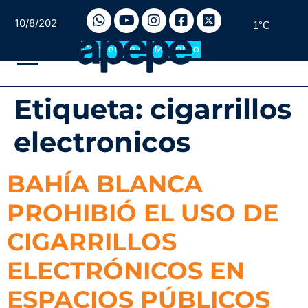
10/8/2026
1°C
Convertite en Miembro
Etiqueta:
cigarrillos
electronicos
BAHÍA BLANCA
PROHIBIÓ EL USO DE
CIGARRILLOS
ELECTRÓNICOS EN
ESPACIOS PÚBLICOS