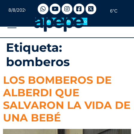
8/8/2026
6°C
Convertite en Miembro
Etiqueta:
bomberos
LOS BOMBEROS DE
ALBERDI QUE
SALVARON LA VIDA DE
UNA BEBÉ