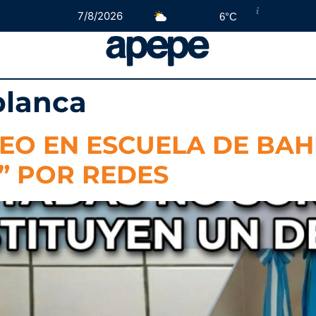
7/8/2026
6°C
blanca
EO EN ESCUELA DE BAH
” POR REDES