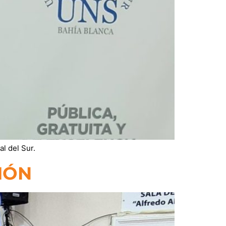
l del Sur.
IÓN