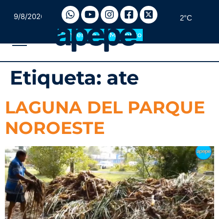
9/8/2026
2°C
Convertite en Miembro
Etiqueta:
ate
LAGUNA DEL PARQUE
NOROESTE