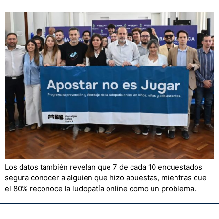
Los datos también revelan que 7 de cada 10 encuestados
segura conocer a alguien que hizo apuestas, mientras que
el 80% reconoce la ludopatía online como un problema.