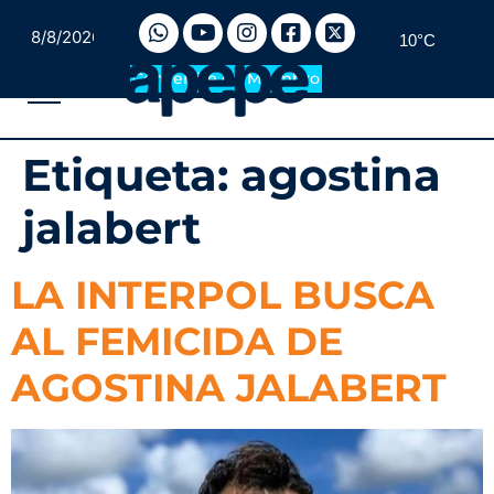
8/8/2026
10°C
Convertite en Miembro
Etiqueta:
agostina
jalabert
LA INTERPOL BUSCA
AL FEMICIDA DE
AGOSTINA JALABERT