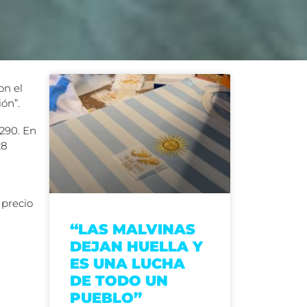
on el
ón”.
.290. En
28
 precio
“LAS MALVINAS
DEJAN HUELLA Y
ES UNA LUCHA
DE TODO UN
PUEBLO”