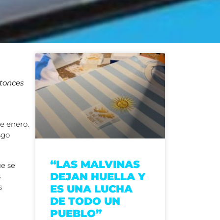
ntonces
de enero.
sgo
“LAS MALVINAS
ue se
DEJAN HUELLA Y
s
s
ES UNA LUCHA
DE TODO UN
PUEBLO”