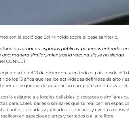
s con la socióloga Sol Minoldo sobre el pase sanitario.
atorio no fumar en espacios públicos, podemos entender e
de una manera similar, mientras la vacuna sigue no siendo
 del CONICET.
ir a partir del 21 de diciembre y en todo el país desde el 1 
r de los 13 años que realice actividades definidas de alto rie
r tener un esquema de vacunación completo contra Covid-19.
on la asistencia a locales bailables, discotecas o similares q
stas para bailes, bailes o similares que se realicen en espacio
studiantes, jubiladas y jubilados o similares y eventos masivo
alicen en espacios abiertos y cerrados o al aire libre.